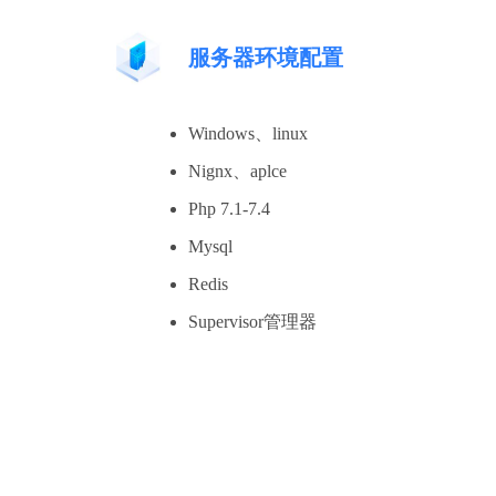
服务器环境配置
Windows、linux
Nignx、aplce
Php 7.1-7.4
Mysql
Redis
Supervisor管理器